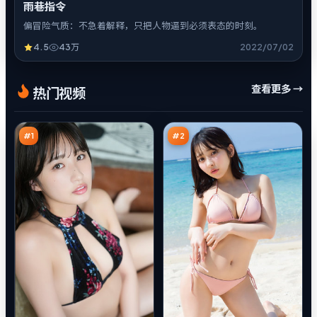
雨巷指令
偏冒险气质：不急着解释，只把人物逼到必须表态的时刻。
4.5
43万
2022/07/02
沉
最
查看更多 →
热门视频
舟
后
引
悬
98
97
擎
案
万
万
#
1
#
2
西
逆
山
光