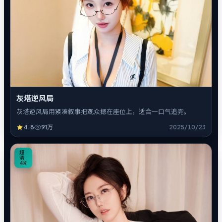
灰塔逆风局
灰塔逆风局用紧凑叙事把观众摁在座位上，适合一口气追完。
4.8
91万
2025/10/23
1
超
清
4K