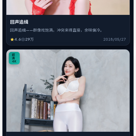
回声追缉
回声追缉——群像戏饱满，冲突来得直接，余味偏冷。
4.6
29万
2018/05/27
5
超
清
4K