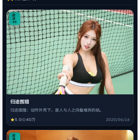
0
超
清
4K
归途围猎
归途围猎：动作外壳下，是人与人之间最难拆的结。
5.0
40万
2020/06/16
7
超
清