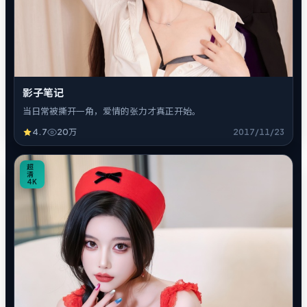
影子笔记
当日常被撕开一角，爱情的张力才真正开始。
4.7
20万
2017/11/23
8
超
清
4K