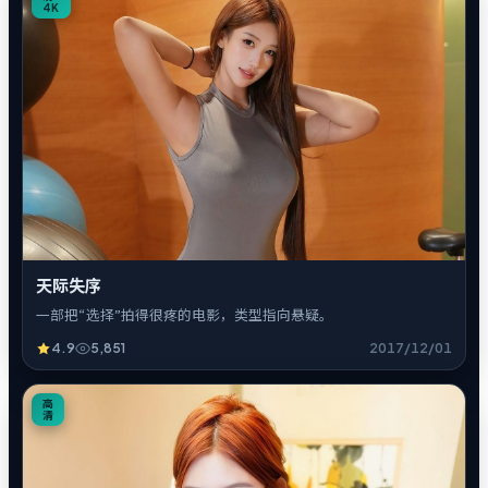
4K
天际失序
一部把“选择”拍得很疼的电影，类型指向悬疑。
4.9
5,851
2017/12/01
4
高
清