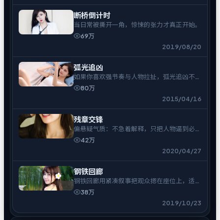
断桥倒计时
当日常被撕开一角，惊悚的张力才真正开始。
69万
2019/08/20
弧光追凶
如果你喜欢强节奏与人物拉扯，弧光追凶不会
让你走神。
80万
2015/04/16
残章交锋
偏悬疑气质：不急着解释，只把人物逼到必须
表态的时刻。
42万
2020/04/27
钢铁回廊
钢铁回廊用紧凑叙事把观众摁在座位上，适合
一口气追完。
38万
2019/10/23