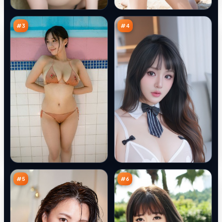
逆
回
97
97
风
廊
万
万
局
#
3
#
4
风
极
暴
限
夜
夜
95
94
航
航
万
万
船
船
#
5
#
6