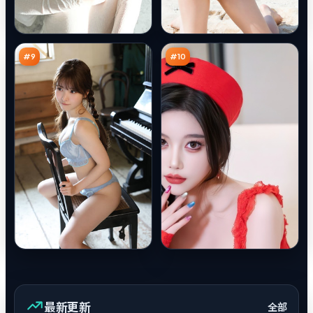
双
南
生
渡
回
终
93
92
声
章
万
万
壁
#
9
#
10
最新更新
全部