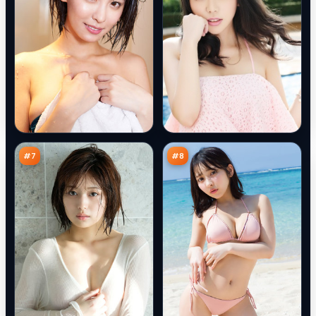
城
风
市
尘
密
回
94
94
令
响
万
万
#
7
#
8