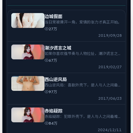
边城假面
当日常被撕开一角，爱情的张力才真正开始。
27万
2019/09/28
潮汐谎言之城
如果你喜欢强节奏与人物拉扯，潮汐谎言之城
不会让你走神。
67万
2019/02/27
西山逆风局
西山逆风局：喜剧外壳下，是人与人之间最难
拆的结。
97万
2017/06/23
赤焰疑踪
赤焰疑踪：犯罪外壳下，是人与人之间最难拆
的结。
84万
2024/12/11