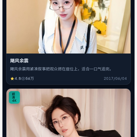
飓风余震
飓风余震用紧凑叙事把观众摁在座位上，适合一口气追完。
4.8
56万
2017/06/04
1
超
清
4K