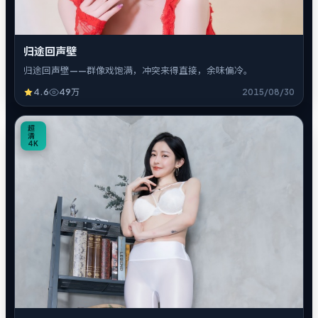
归途回声壁
归途回声壁——群像戏饱满，冲突来得直接，余味偏冷。
4.6
49万
2015/08/30
5
超
清
4K