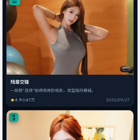
4K
残章交锋
一部把“选择”拍得很疼的电影，类型指向悬疑。
4.9
67万
2022/09/27
4
高
清