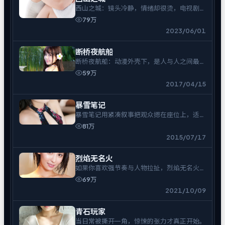
西山之城：镜头冷静，情绪却很烫，电视剧爱
好者可入。
79万
2023/06/01
断桥夜航船
断桥夜航船：动漫外壳下，是人与人之间最难
拆的结。
59万
2017/04/15
暴雪笔记
暴雪笔记用紧凑叙事把观众摁在座位上，适合
一口气追完。
81万
2015/07/17
烈焰无名火
如果你喜欢强节奏与人物拉扯，烈焰无名火不
会让你走神。
69万
2021/10/09
青石玩家
当日常被撕开一角，惊悚的张力才真正开始。