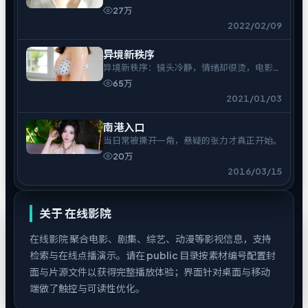
27万
2022/02/09
异境新秩序
异境新秩序：镜头冷静，情绪却很烫，电影爱
好者可入。
65万
2021/01/03
南港入口
当日常被撕开一角，悬疑的张力才真正开始。
20万
2016/03/15
关于
在线影院
在线影院
聚合电影、剧集、综艺、动漫等影视信息，支持
检索与在线点播演示。请在 public 目录按素材编号配置封
面与片源文件以获得完整播放体验；界面针对桌面与移动
端做了触控与可读性优化。