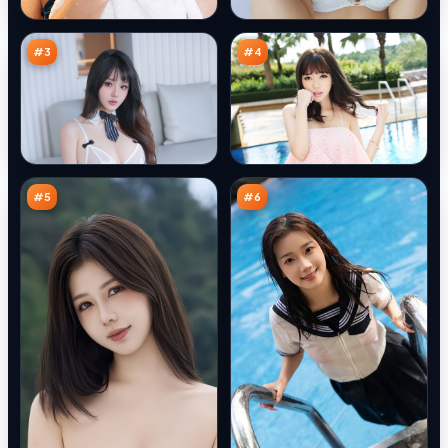
审
审
98
92
判
判
万
万
#
3
#
4
黑
绝
潮
密
引
沉
92
92
擎
默
万
万
者
#
5
#
6
火
西
海
山