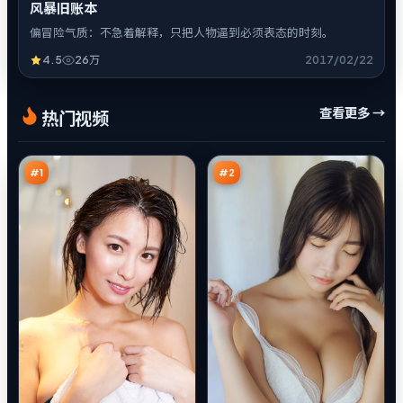
风暴旧账本
偏冒险气质：不急着解释，只把人物逼到必须表态的时刻。
4.5
26万
2017/02/22
暗
旧
查看更多 →
热门视频
码
街
回
失
98
98
声
序
万
万
#
1
#
2
烈
狂
焰
潮