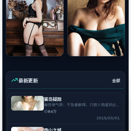
最新更新
全部
雾岛疑踪
偏惊悚气质：不急着解释，只把人物逼到必须
表态的时刻。
84万
2015/03/01
西山之城