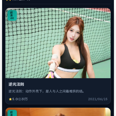
0
超
清
4K
逆光法则
逆光法则：动作外壳下，是人与人之间最难拆的结。
5.0
31万
2021/06/15
7
超
清