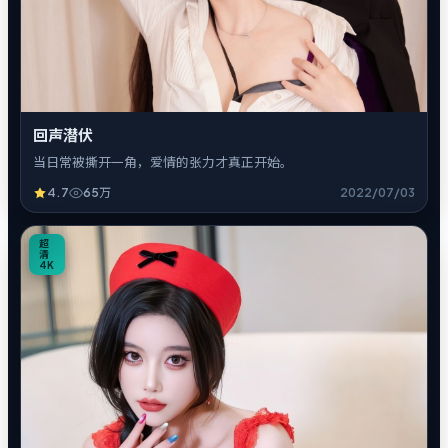
回声潜伏
当日常被撕开一角，爱情的张力才真正开始。
4.7
65万
2022/07/03
8
超
清
4K