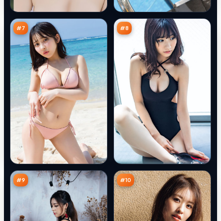
之
回
91
90
城
廊
万
万
#
7
#
8
城
无
市
声
行
余
88
87
动
震
万
万
#
9
#
10